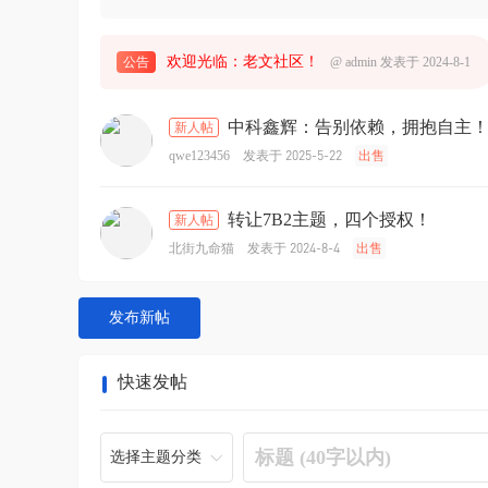
欢迎光临：老文社区！
公告
@
admin
发表于 2024-8-1
中科鑫辉：告别依赖，拥抱自主！
新人帖
发表于 2025-5-22
qwe123456
出售
转让7B2主题，四个授权！
新人帖
发表于 2024-8-4
北街九命猫
出售
发布新帖
快速发帖
选择主题分类