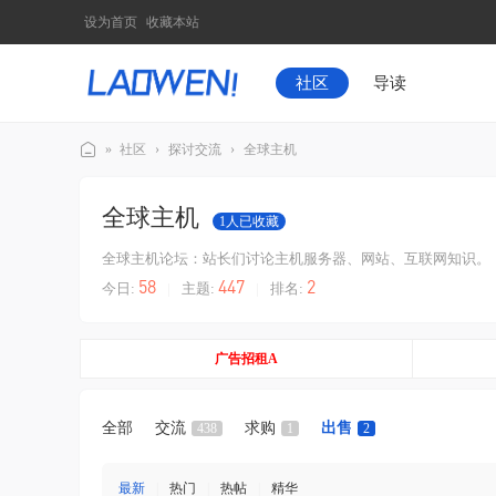
设为首页
收藏本站
社区
导读
»
社区
›
探讨交流
›
全球主机
老
全球主机
文
1
人已收藏
社
全球主机论坛：站长们讨论主机服务器、网站、互联网知识。
区
58
447
2
今日:
|
主题:
|
排名:
广告招租A
全部
交流
求购
出售
438
1
2
最新
|
热门
|
热帖
|
精华