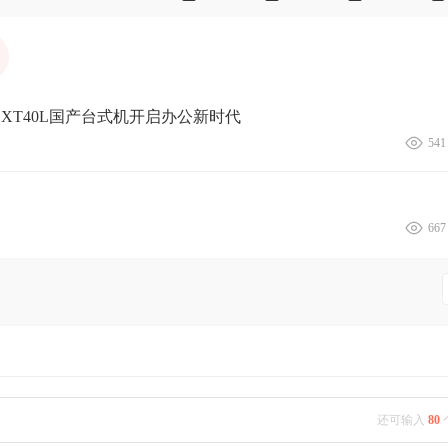
XT40L国产台式机开启办公新时代
541
667
还可输入
80