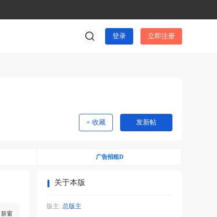
登录
立即注册
+ 收藏
发新帖
广告招租D
关于本版
版主:
总版主
新窗