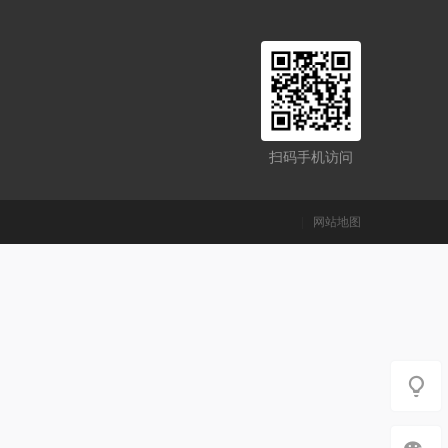
扫码手机访问
|
网站地图