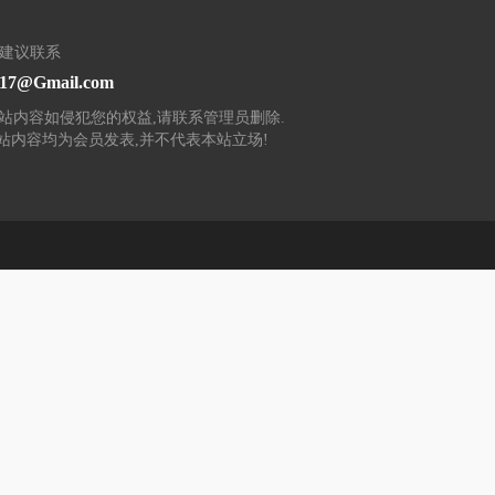
/建议联系
617@Gmail.com
本站内容如侵犯您的权益,请联系管理员删除.
本站内容均为会员发表,并不代表本站立场!