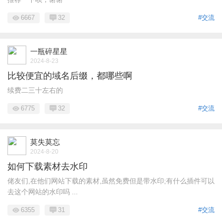
6667
32
#交流
一瓶碎星星
2024-8-23
比较便宜的域名后缀，都哪些啊
续费二三十左右的
6775
32
#交流
莫失莫忘
2024-8-20
如何下载素材去水印
佬友们,在他们网站下载的素材,虽然免费但是带水印;有什么插件可以
去这个网站的水印吗 ...
6355
31
#交流