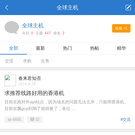
全球主机
全球主机
收藏
+1
今日:
0
主题:
447
排名:
2
全部
最新
热门
热帖
精华
交流
求购
出售
春来君知否
2024-8-28
求推荐线路好用的香港机
目前在跑对外api站点，因为域名的问题无法北岸，只能用香港机。
目前在飘gcp到期了就得换了，各位 ...
6665
32
#交流