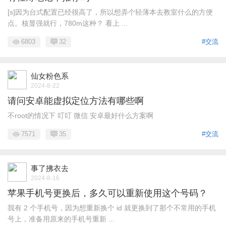
[s]因为台式配置已经很高了，所以想弄个轻薄本去教室什么的方便
点。核显强就行，780m这种？ 看上 ...
6803
32
#交流
仙女粉色系
2024-8-22
请问安卓能虚拟定位方法有哪些啊
不root的情况下 叮叮 微信 安卓最好什么方案啊
7571
35
#交流
事了拂衣去
2024-8-16
苹果手机号更换后，多久可以重新使用这个号码？
我有 2 个手机号，因为想重新换个 id 就更换到了那个不常用的手机
号上，准备用原来的手机号重新 ...