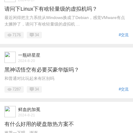
请问下Linux下有啥轻量级的虚拟机吗？
最近闲得把主力系统从Windows换成了Debian，感觉VMware有点
太臃肿了，请问下有啥轻量级的虚拟机 ...
7176
34
#交流
一瓶碎星星
2024-8-20
黑神话悟空有必要买豪华版吗？
和普通对比玩起来有区别吗
7287
34
#交流
鲜血的加冕
2024-8-21
有什么好用的硬盘散热方案不
推荐一下呗，谢谢