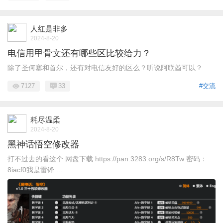
人红是非多
2024-8-20
电信用甲骨文还有哪些区比较给力？
除了圣何塞和首尔，还有对电信友好的区么？听说阿联酋可以？
7127
33
#交流
耗尽温柔
2024-8-20
黑神话悟空修改器
打不过去的看这个 网盘下载 https://pan.3283.org/s/R8Tw 密码：
8iacf0我是雷锋 ...