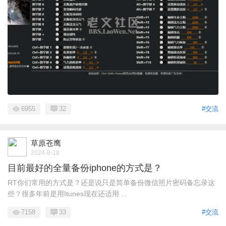
6955
32
#交流
草原苍鹰
2024-8-18
目前最好的全量备份iphone的方式是？
RT你们常用的方式是？还是说只是简单备份微信照片密码备忘录这
些？很多年前是用Itunes现在还适用 ...
7158
33
#交流