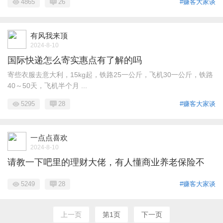
4865
26
#赚客大家谈
有风我来顶
2024-8-10
国际快递怎么寄实惠点有了解的吗
寄些衣服去意大利，15kg起，铁路25一公斤，飞机30一公斤，铁路
40～50天，飞机半个月 ...
5295
28
#赚客大家谈
一点点喜欢
2024-8-10
请教一下吧里的理财大佬，有人懂商业养老保险不
5249
28
#赚客大家谈
上一页
第1页
下一页