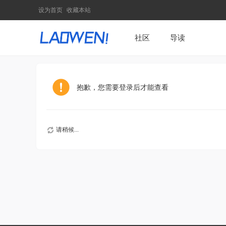
设为首页
收藏本站
社区
导读
抱歉，您需要登录后才能查看
请稍候...