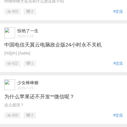
哔哩哔哩大会员有什么便宜路子吗
403
2
#交流
惊艳了一生
2025-7-23
中国电信天翼云电脑政企版24小时永不关机
[/td][/tr] [/table]
422
1
#交流
少女棒棒糖
2025-7-23
为什么苹果还不开发**微信呢？
这么倔强？
459
2
#交流