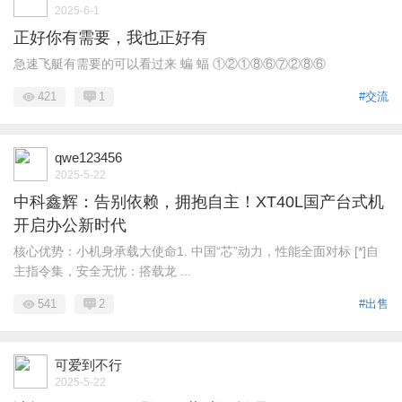
2025-6-1
正好你有需要，我也正好有
急速飞艇有需要的可以看过来 蝙 蝠 ①②①⑧⑥⑦②⑧⑥
421
1
#交流
qwe123456
2025-5-22
中科鑫辉：告别依赖，拥抱自主！XT40L国产台式机
开启办公新时代
核心优势：小机身承载大使命1. 中国“芯”动力，性能全面对标 [*]自
主指令集，安全无忧：搭载龙 ...
541
2
#出售
可爱到不行
2025-5-22