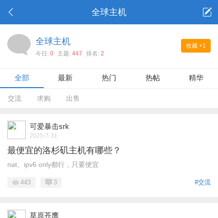
全球主机
全球主机
收藏
+1
今日:
0
主题:
447
排名:
2
全部
最新
热门
热帖
精华
交流
求购
出售
可爱暴击srk
2025-7-31
最便宜的洛杉矶主机有哪些？
nat、ipv6 only都行，只要便宜
443
3
#交流
草原苍鹰