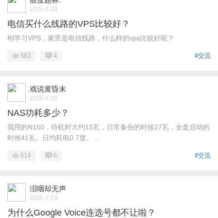
2025-7-29
电信买什么线路的VPS比较好？
刚学习VPS，家里是电信线路，什么样的vps比较好呢？
563
4
#交流
戏说黄昏末
2025-7-29
NAS功耗多少？
我用的N150，待机时大约15瓦，日常备份的时候27瓦，全盘启动的
时候41瓦。日均耗电0.7度。 ...
614
6
#交流
泪咽却无声
2025-7-29
为什么Google Voice连选号都不让啦？