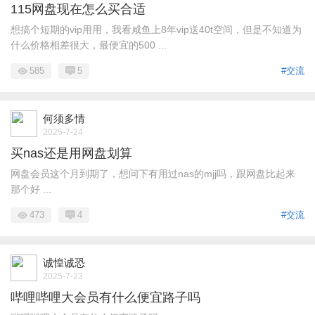
115网盘现在怎么买合适
想搞个短期的vip用用，我看咸鱼上8年vip送40t空间，但是不知道为
什么价格相差很大，最便宜的500 ...
585
5
#交流
何须多情
2025-7-24
买nas还是用网盘划算
网盘会员这个月到期了，想问下有用过nas的mjj吗，跟网盘比起来
那个好 ...
473
4
#交流
诚惶诚恐
2025-7-23
哔哩哔哩大会员有什么便宜路子吗