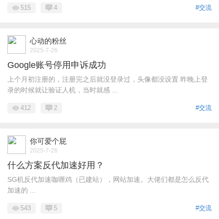
515
4
#交流
心动的粉丝
2025-7-26
Google账号停用申诉成功
上个月初注册的，注册完之后就没登录过，头像都没设置 昨晚上登
录的时候就让验证人机，当时就感 ...
412
2
#交流
你可爱个屁
2025-7-26
什么方案反代加速好用？
SG机反代加速咖喱鸡（已建站），网站加速。大佬们都是怎么反代
加速的 ...
543
5
#交流